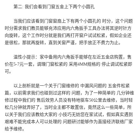
第二: 我们会看到门窗五金上下两个小圆孔
当我们应该看到门窗窗扇上下有两个小圆孔的 时分，这个问题
时分需求我们教员能够充沛应用内六角扳手工具办法将其逆时针方
向旋转，这个工作时分就是我们再打开窗户试试松紧，假如企业还
是很松，那就再旋转，直到关窗严谨，把手放正不费力为止。
温性小提示：家中备用内六角扳手能够在左近五金店购置，售
价在5-7元一套，调理门窗松紧的 采用4MM规格的 停止调试松紧即
可。
以上剖析就是一个关于门窗维修的 中漏风问题的 五金件松紧
篇，以前需求我们也碰到过这样的 问题，为了一种简单的 几分钟维
修过程中我们的 售后效劳人员没有特地驱车50公里去维修，当时轻
松几分钟就弄好了，当时业主都不敢置信，竟然这么一些简单，所
以关于我们应该教给大家的 小技巧无妨您在家试试，假如真实遇到
艰难不能完成本人可以处理的 问题研讨能够作为直接经济联络厂家
给予维修。