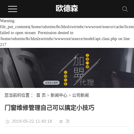
Warning:
file_put_contents(/home/odsxtmc8o3dzslxwtrmbc/wwwroot/source/cache/licens
failed to open stream: Permission denied in
/home/odsxtmc8o3dzslxwtrmbc/wwwroot/source/model/api.class.php on line
217
您当前的位置 ：
首 页
>
新闻中心
>
公司新闻
门窗维修管理自己可以搞定小技巧
2019-05-22 11:40:18
次