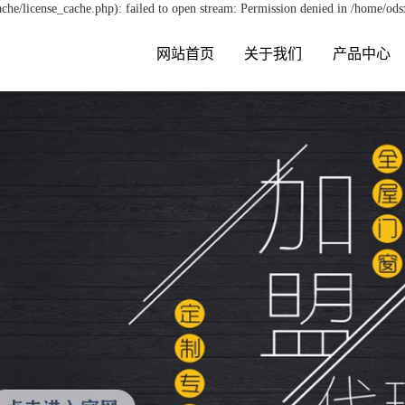
e/license_cache.php): failed to open stream: Permission denied in /home/od
网站首页
关于我们
产品中心