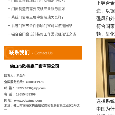
门窗维修管理自己可以搞定小技巧
上铝合金
门窗制造商需要突破专业服务瓶颈
造，以锯
系统门窗用三层中空玻璃怎么样？
强风和外
系统门窗五金件影响门窗可以使用网络寿命
符合国家
顿，氧化
铝合金门窗设计装修工作常识经验证之谈
C
联系我们
Contact Us
佛山市欧德森门窗有限公司
联系人：毛先生
全国服务热线：4000811978
邮 箱 ：522274036@qq.com
电 话 : 18655453399
网 址：www.odsxtmc.com
选择系统
地址：佛山市南海区狮山镇松岗松石路石泉工业区2号之
中国为什
一