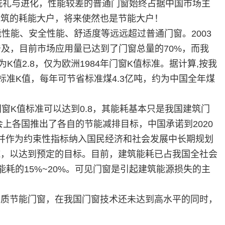
场洗礼与进化，性能较差的普通门窗始终占据中国市场主
建筑的耗能大户，将来使然也是节能大户！
性能、安全性能、舒适度等远远超过普通门窗。2003
普及，目前市场应用量已达到了门窗总量的70%，而我
K值2.8，仅为欧洲1984年门窗K值标准。据计算,按我
标准K值，每年可节省标准煤4.3亿吨，约为中国全年煤
窗K值标准可以达到0.8，其能耗基本只是我国建筑门
，会上各国推出了各自的节能减排目标，中国承诺到2020
%，并作为约束性指标纳入国民经济和社会发展中长期规划
施，以达到预定的目标。目前，建筑能耗已占我国全社会
能耗的15%~20%。可见门窗是引起建筑能源损失的主
优质节能门窗，在我国门窗技术还未达到高水平的同时，