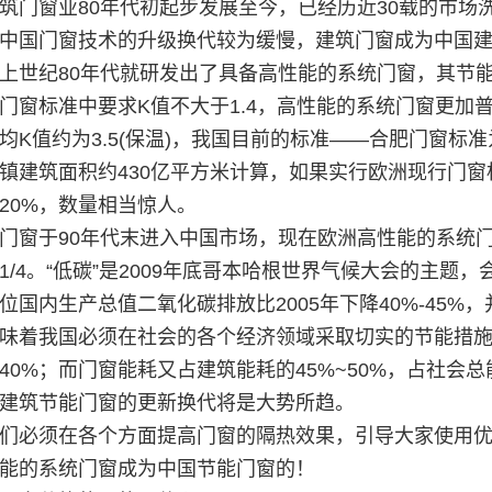
筑门窗业80年代初起步发展至今，已经历近30载的市
中国门窗技术的升级换代较为缓慢，建筑门窗成为中国
上世纪80年代就研发出了具备高性能的系统门窗，其节能
门窗标准中要求K值不大于1.4，高性能的系统门窗更加
均K值约为3.5(保温)，我国目前的标准——合肥门窗标准为
镇建筑面积约430亿平方米计算，如果实行欧洲现行门窗
20%，数量相当惊人。
门窗于90年代末进入中国市场，现在欧洲高性能的系统门
1/4。“低碳”是2009年底哥本哈根世界气候大会的主题
位国内生产总值二氧化碳排放比2005年下降40%-45
味着我国必须在社会的各个经济领域采取切实的节能措
40%；而门窗能耗又占建筑能耗的45%~50%，占社会总
建筑节能门窗的更新换代将是大势所趋。
们必须在各个方面提高门窗的隔热效果，引导大家使用
能的系统门窗成为中国节能门窗的！