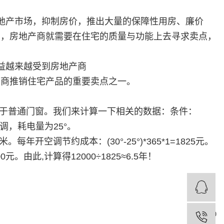
地产市场，抑制房价，推出大量的保障性用房、廉价
了，房地产商就需要在住宅的质量与功能上去寻求卖点，
益越来越受到房地产商
产商推销住宅产品的重要卖点之一。
能优于普通门窗。我们来计算一下相关的数据：条件：
调，耗电量为25°。
每年开空调节约成本：(30°-25°)*365*1=1825元。
元。由此,计算得12000÷1825≈6.5年！
0
1