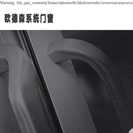
Warning: file_put_contents(/home/odsxtmc8o3dzslxwtrmbc/wwwroot/source/cach