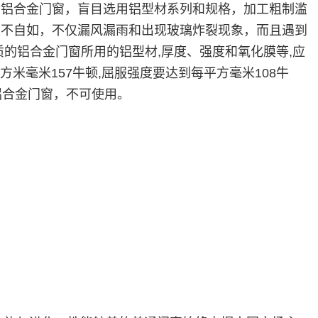
的铝合金门窗，盲目选用铝型材系列和规格，加工粗制滥
关不自如，不仅漏风漏雨和出现玻璃炸裂现象，而且遇到
的铝合金门窗所用的铝型材,厚度、强度和氧化膜等,应
方米毫米157牛顿,屈服强度要达到每平方毫米108牛
铝合金门窗，不可使用。