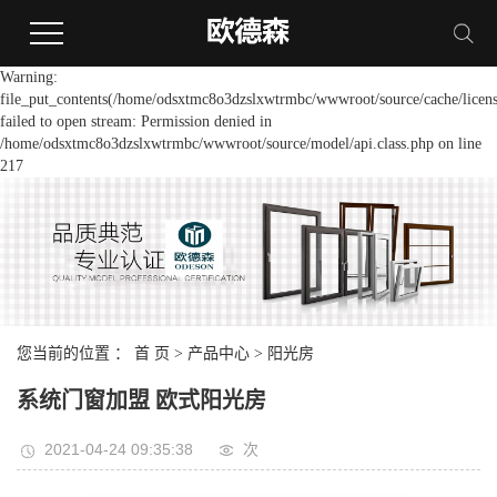
Warning:
file_put_contents(/home/odsxtmc8o3dzslxwtrmbc/wwwroot/source/cache/licens
failed to open stream: Permission denied in
/home/odsxtmc8o3dzslxwtrmbc/wwwroot/source/model/api.class.php on line
217
您当前的位置 ：
首 页
>
产品中心
>
阳光房
系统门窗加盟 欧式阳光房
2021-04-24 09:35:38
次