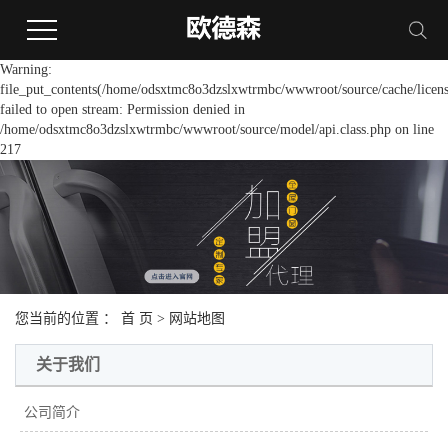
Warning:
file_put_contents(/home/odsxtmc8o3dzslxwtrmbc/wwwroot/source/cache/licens
failed to open stream: Permission denied in
/home/odsxtmc8o3dzslxwtrmbc/wwwroot/source/model/api.class.php on line
217
您当前的位置 ：
首 页
> 网站地图
关于我们
公司简介