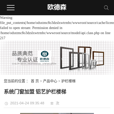
Warning:
file_put_contents(/home/odsxtmc8o3dzslxwtrmbc/wwwroot/source/cache/licens
failed to open stream: Permission denied in
/home/odsxtmc8o3dzslxwtrmbc/wwwroot/source/model/api.class.php on line
217
您当前的位置 ：
首 页
>
产品中心
>
护栏楼梯
系统门窗加盟 铝艺护栏楼梯
2021-04-24 09:35:48
次