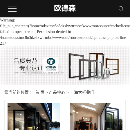
Warning:
file_put_contents(/home/odsxtmc8o3dzslxwtrmbc/wwwroot/source/cache/licens
failed to open stream: Permission denied in
/home/odsxtmc8o3dzslxwtrmbc/wwwroot/source/model/api.class.php on line
217
您当前的位置 ：
首 页
>
产品中心
>
上海大折叠门