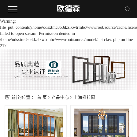
Warning:
file_put_contents(/home/odsxtmc8o3dzslxwtrmbc/wwwroot/source/cache/licens
failed to open stream: Permission denied in
/home/odsxtmc8o3dzslxwtrmbc/wwwroot/source/model/api.class.php on line
217
您当前的位置 ：
首 页
>
产品中心
>
上海推拉窗