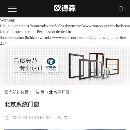
Warning:
file_put_contents(/home/odsxtmc8o3dzslxwtrmbc/wwwroot/source/cache/licens
failed to open stream: Permission denied in
/home/odsxtmc8o3dzslxwtrmbc/wwwroot/source/model/api.class.php on line
217
您当前的位置 ：
首 页
>
北京平开窗
北京系统门窗
2021-08-14 10:56:02
次